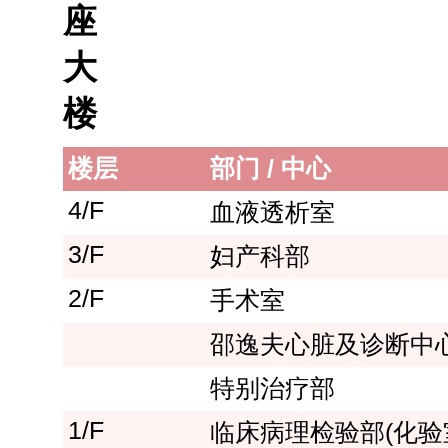
座
大
楼
楼层
部门 / 中心
4/F
血液透析室
3/F
妇产科部
2/F
手术室
邵逸夫心脏及诊断中
特别治疗部
1/F
临床病理检验部(化验