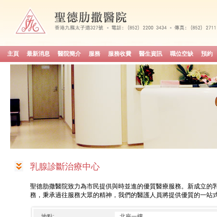
主頁
最新消息
醫院簡介
服務
服務收費
醫生資訊
職位空缺
預約
乳腺診斷治療中心
聖德肋撒醫院致力為市民提供與時並進的優質醫療服務。新成立的乳腺
務，秉承過往服務大眾的精神，我們的醫護人員將提供優質的一站
地點:
北座一樓