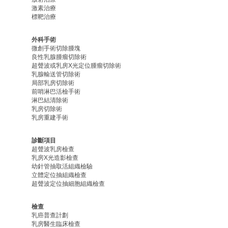
激素治療
標靶治療
外科手術
微創手術切除腫塊
良性乳腺腫瘤切除術
超聲波或乳房X光定位腫瘤切除術
乳腺輸送管切除術
局部乳房切除術
前哨淋巴活檢手術
淋巴結清除術
乳房切除術
乳房重建手術
診斷項目
超聲波乳房檢查
乳房X光造影檢查
幼針管抽取活組織檢驗
立體定位抽組織檢查
超聲波定位抽細胞組織檢查
檢查
乳癌普查計劃
乳房醫生臨床檢查